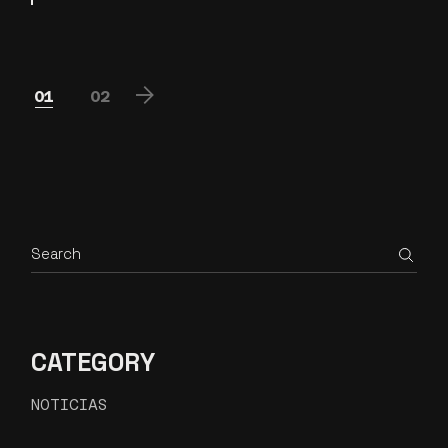
PAGINACIÓN
01
02
DE
ENTRADAS
Search
CATEGORY
NOTICIAS